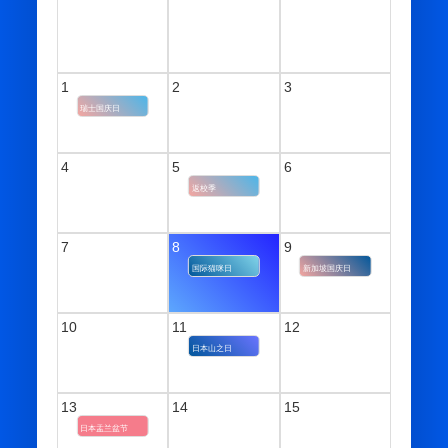
1
2
3
瑞士国庆日
4
5
6
返校季
7
8
9
国际猫咪日
新加坡国庆日
10
11
12
日本山之日
13
14
15
日本盂兰盆节