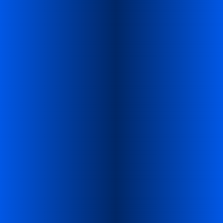
在特定节日里激发消费者的情感共鸣和购买欲
望
做好节日营销要了解的