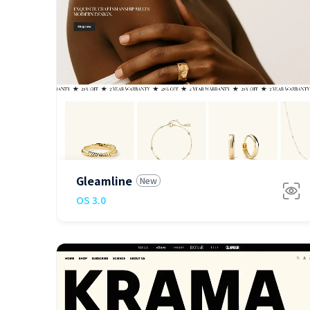
免费
Gleamline
New
OS 3.0