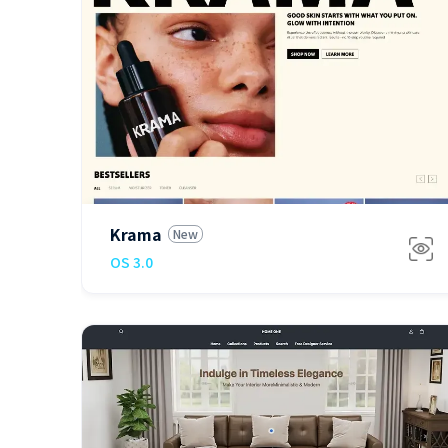
免费
Krama
New
OS 3.0