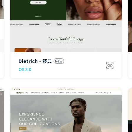
$280
Dietrich·经典
New
OS 3.0