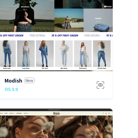
免费
Modish
New
OS 3.0