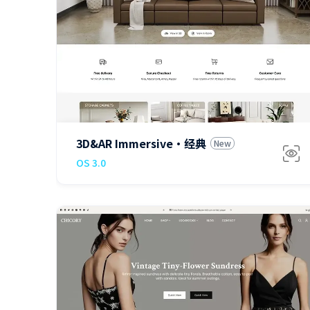
$199
3D&AR Immersive·经典
New
OS 3.0