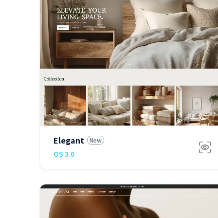
免费
Elegant
New
OS 3.0