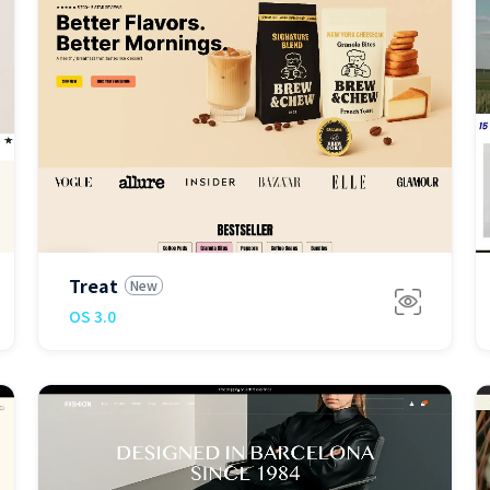
免费
Treat
New
OS 3.0