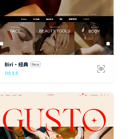
$280
Biri·经典
New
OS 3.0