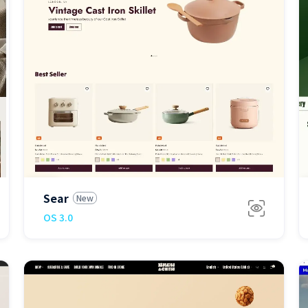
免费
Sear
New
OS 3.0