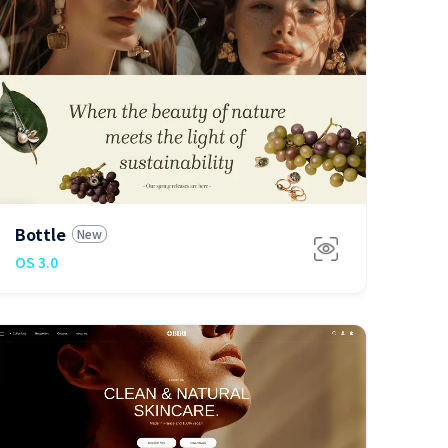
免费
Bottle
New
OS 3.0