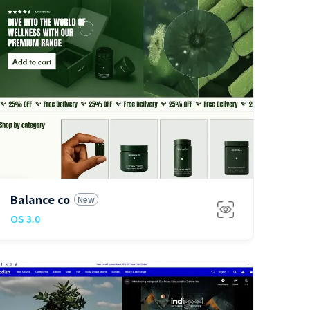
免费
Balance co
New
OS 3.0