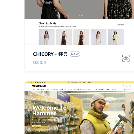
$240
CHICORY·经典
New
OS 3.0