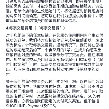
开通加购的店铺前需要预付该部分费用，即在每个账期开
始前需完成支付，才能享受该账期的加购店铺服务，请注
意，您单个店铺的生效起始时间，将依据您对该特定店铺
的购买时间而确定，您可以在我们为您提供的报价中，获
取具体的额外店铺费用的单价和具体信息。
4.每宗交易费用（“每宗交易费”）
对于您组织下的任意店铺，在您服务使用期间内产生支付
成功的订单，我们将对应按该笔订单成单金额乘以一定比
率为标准，计取每宗交易费。通常情况下，我们将在您相
应的账期结束后的下一个自然月的1号，生成并向您发出
店铺佣金对应的账单，收取该部分每宗交易费。但在账期
内，您的每宗交易费用计取金额超过起付门槛金额（“起
付门槛金额”）时，每宗交易费账单将立即生成并向您发
出，您应在收到账单后立即按其安排进行该笔账单的支
付。
关于我们的每宗交易费起付门槛金额，您可以在我们为您
提供的报价中，获取到具体信息。请注意，我们会不时调
整起付门槛金额，以适配最新的情况。同时，我们在计取
您的店铺订单时，其范围将包括您的在线商店、SC的销
售数据，亦将包括我们指定的支付网关渠道，但不包括
SHOPLINE -Payment及POS。