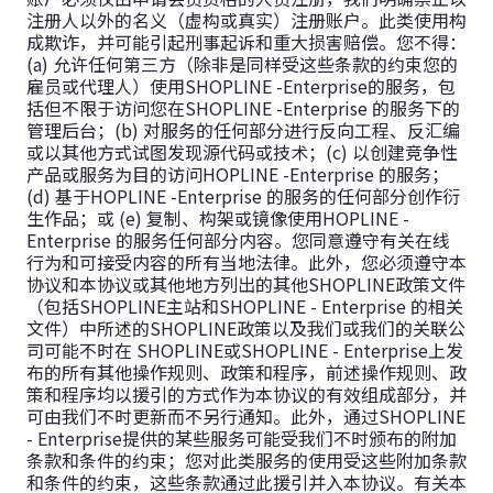
注册人以外的名义（虚构或真实）注册账户。此类使用构
成欺诈，并可能引起刑事起诉和重大损害赔偿。您不得：
(a) 允许任何第三方（除非是同样受这些条款的约束您的
雇员或代理人）使用SHOPLINE -Enterprise的服务，包
括但不限于访问您在SHOPLINE -Enterprise 的服务下的
管理后台；(b) 对服务的任何部分进行反向工程、反汇编
或以其他方式试图发现源代码或技术；(c) 以创建竞争性
产品或服务为目的访问HOPLINE -Enterprise 的服务；
(d) 基于HOPLINE -Enterprise 的服务的任何部分创作衍
生作品；或 (e) 复制、构架或镜像使用HOPLINE -
Enterprise 的服务任何部分内容。您同意遵守有关在线
行为和可接受内容的所有当地法律。此外，您必须遵守本
协议和本协议或其他地方列出的其他SHOPLINE政策文件
（包括SHOPLINE主站和SHOPLINE - Enterprise 的相关
文件）中所述的SHOPLINE政策以及我们或我们的关联公
司可能不时在 SHOPLINE或SHOPLINE - Enterprise上发
布的所有其他操作规则、政策和程序，前述操作规则、政
策和程序均以援引的方式作为本协议的有效组成部分，并
可由我们不时更新而不另行通知。此外，通过SHOPLINE
- Enterprise提供的某些服务可能受我们不时颁布的附加
条款和条件的约束；您对此类服务的使用受这些附加条款
和条件的约束，这些条款通过此援引并入本协议。有关本