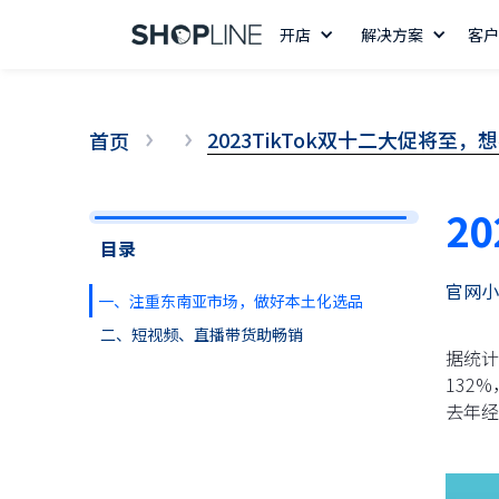
开店
解决方案
客户
2023TikTok双十二大促将至
首页
2
目录
官网小
一、注重东南亚市场，做好本土化选品
二、短视频、直播带货助畅销
据统计
132
去年经