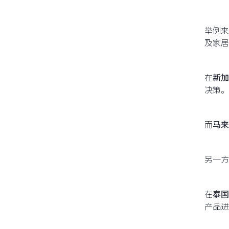
举例来
及家居
在
新加
决策。
而
马来
另一方
在
泰国
产品进