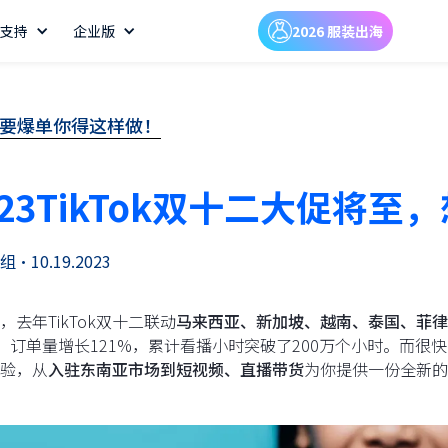
支持
企业版
2026 服装出海
，想要爆单你得这样做！
023TikTok双十二大促将
组
•
10.19.2023
，去年TikTok双十二联动
马来西亚、新加坡、越南、泰国、菲律
%，订单量增长121%，累计看播小时突破了200万个小时。而
验，从
入驻东南亚市场到短视频、直播带货
为你提供一份全新的