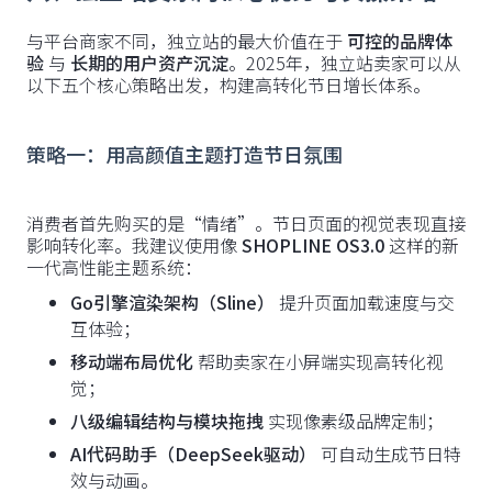
与平台商家不同，独立站的最大价值在于
可控的品牌体
验
与
长期的用户资产沉淀
。2025年，独立站卖家可以从
以下五个核心策略出发，构建高转化节日增长体系。
策略一：用高颜值主题打造节日氛围
消费者首先购买的是“情绪”。节日页面的视觉表现直接
影响转化率。我建议使用像
SHOPLINE OS3.0
这样的新
一代高性能主题系统：
Go引擎渲染架构（Sline）
提升页面加载速度与交
互体验；
移动端布局优化
帮助卖家在小屏端实现高转化视
觉；
八级编辑结构与模块拖拽
实现像素级品牌定制；
AI代码助手（DeepSeek驱动）
可自动生成节日特
效与动画。