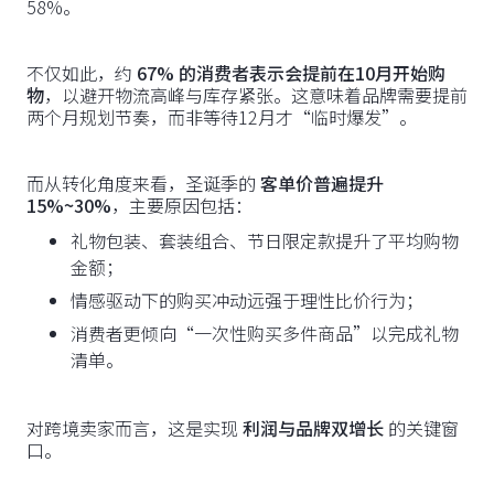
58%。
不仅如此，约
67% 的消费者表示会提前在10月开始购
物
，以避开物流高峰与库存紧张。这意味着品牌需要提前
两个月规划节奏，而非等待12月才“临时爆发”。
而从转化角度来看，圣诞季的
客单价普遍提升
15%~30%
，主要原因包括：
礼物包装、套装组合、节日限定款提升了平均购物
金额；
情感驱动下的购买冲动远强于理性比价行为；
消费者更倾向“一次性购买多件商品”以完成礼物
清单。
对跨境卖家而言，这是实现
利润与品牌双增长
的关键窗
口。