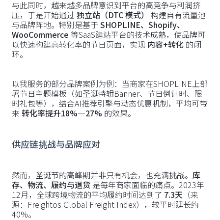
与此同时，越来越多品牌意识到平台的高竞争与利润挤
压，于是开始通过
独立站（DTC 模式）
构建自有流量池
与品牌阵地。特别是基于
SHOPLINE、Shopify、
WooCommerce
等SaaS建站平台的技术成熟，使品牌可
以快速构建高转化率的节日页面，实现
内容+转化
的闭
环。
以我服务的部分品牌案例为例：当商家在SHOPLINE上部
署节日主题模板（如圣诞特辑Banner、节日倒计时、限
时礼包等），结合AI推荐引擎与动态优惠机制，平均可带
来
转化率提升18%—27%
的效果。
供应链挑战与品牌应对
然而，圣诞节的高峰期并非只有机会，也充满挑战。
库
存、物流、履约与退货
是每年商家面临的痛点。2023年
12月，全球跨境物流的平均履约时间达到了
7.3天
（来
源：Freightos Global Freight Index），较平时延长约
40%。