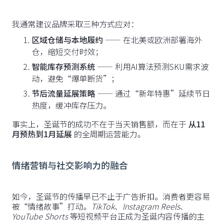
我通常建议品牌采取三种方式应对：
区域仓储与本地履约
—— 在北美或欧洲部署海外
仓，缩短交付时效；
智能库存预测系统
—— 利用AI算法预测SKU需求波
动，避免“爆单断货”；
节后流量延展策略
—— 通过“新年特惠”延续节日
热度，缓冲库存压力。
事实上，圣诞节的成功不在于当天销售额，而在于
从11
月预热到1月延展
的全周期运营能力。
情绪营销与社交影响力的融合
如今，圣诞节的传播早已不止于广告折扣。消费者更容易
被“情绪故事”打动。
TikTok
、
Instagram Reels
、
YouTube Shorts
等短视频平台正成为圣诞内容传播的主