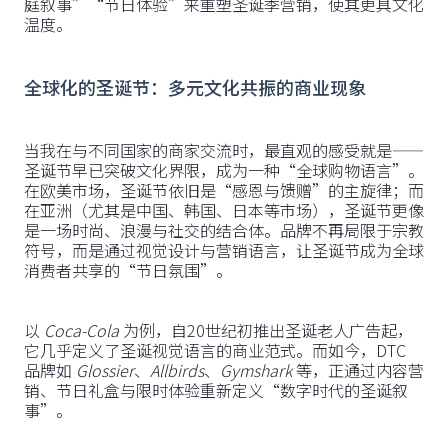
庭叙事”“节日体验”来重塑圣诞季营销，使其更具文化
温度。
全球化的圣诞节：多元文化共振的商业现象
当我在与不同国家的商家交流时，最直观的感受就是——
圣诞节早已突破文化界限，成为一种“全球购物语言”。
在欧美市场，圣诞节依旧是“感恩与馈赠”的主旋律；而
在亚洲（尤其是中国、韩国、日本等市场），圣诞节更像
是一场时尚、浪漫与社交的结合体。品牌不再局限于宗教
符号，而是通过视觉设计与营销语言，让圣诞节成为全球
消费者共享的“节日氛围”。
以
Coca-Cola
为例，自20世纪初推出圣诞老人广告起，
它几乎定义了圣诞视觉语言的商业范式。而如今，DTC
品牌如
Glossier
、
Allbirds
、
Gymshark
等，正通过内容营
销、节日礼盒与限时体验重新定义“数字时代的圣诞叙
事”。