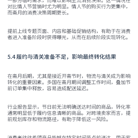
一部分临时需求，而难以影响主流消费决策。这一情况在
对比情人节营销时尤为明显。情人节的购买行为更集中，
而斋月的消费决策周期更长。
提前上线专题页面、内容和基础促销结构，有助于在消费
者进入准备阶段时获得曝光，从而在后续阶段实现转化。
5.4 履约与清关准备不足，影响最终转化结果
在斋月后期，尤其是接近开斋节时，物流与清关成为影响
转化的重要因素。多国在斋月期间调整工作时间，叠加节
前订单集中释放，容易造成配送延迟。
行业报告显示，节日前无法明确送达时间的商品，转化率
通常明显低于履约信息清晰的商品。对跨境卖家而言，提
前规划库存和物流路径，有助于降低这一风险。
消费者往往希望商品能够在特定时间节点前送达，用于家