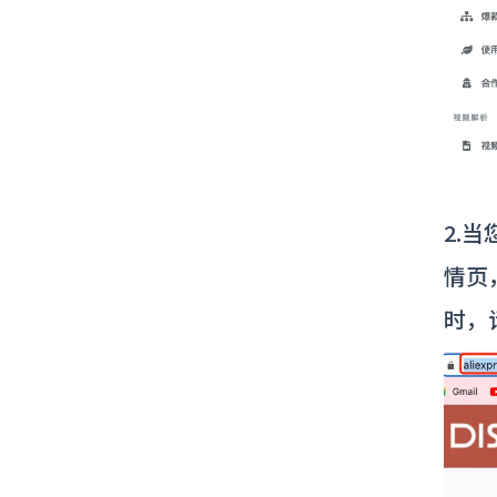
2.
情页
时，