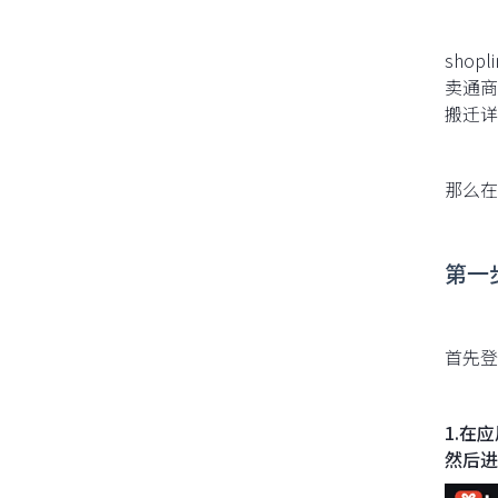
sho
卖通商
搬迁详
那么在
第一
首先登
1.在
然后进