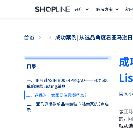
开店
解决方案
客户
成功案例| 从选品角度看亚马逊日均6
首页
成
目录
Li
一、亚马逊ASIN:B00E4PMQAO——日均600
单的爆款Listing单品
官网小
二、选品时，卖家要注意哪些点？
三、 亚马逊爆款单品带给独立站卖家的3点启
示
做亚马
的。网
就从选