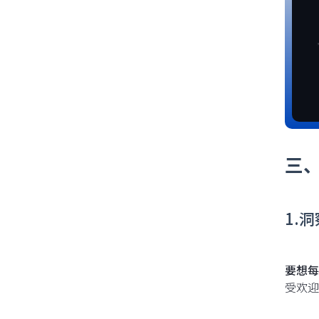
三
1.
要想每
受欢迎