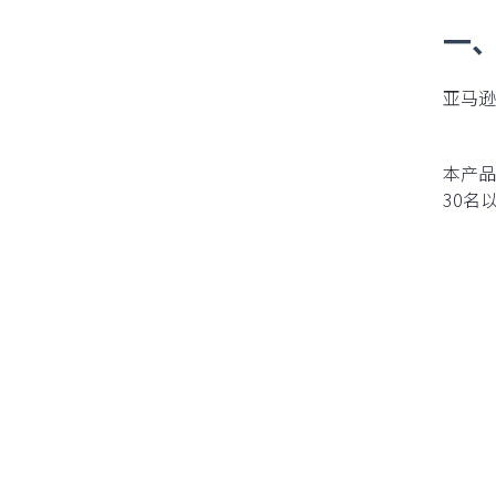
一、
亚马逊
14 天免费试用
本产品
30名