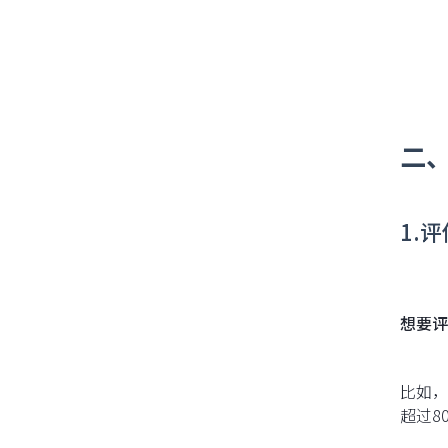
二
1.
想要评
比如，
超过8