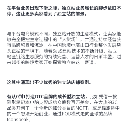
在平台业务出现下滑之际，独立站业务增长的脚步依旧不
停，这让更多卖家看到了独立站的前景。
与平台电商模式不同，独立站开放的生意模式，让卖家能
够完全把控生意过程中的“人货场”，并通过持续经营获
得品牌积累和沉淀。在中国跨境电商出口行业整体发展势
头正猛的环境下，随着SaaS建站技术的不断升级、独立
站全链路生态服务的持续完善、运营人才的日渐丰盈，越
来越多的跨境卖家开始探索独立站这一赛道。
这其中涌现出不少优秀的独立站店铺案例。
有从0到1打造DTC品牌的成长型独立站，
比如凭借一款
隐形笔记本电脑支架成功众筹数百万美金，在大热的3C
品类开创了一个全新的细分类目的MOFT，或是靠旅途中
的一个想法开始创业，通过POD模式走向全球的品牌
Iconspeak。