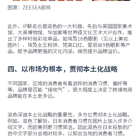
图源：ZEESEA官网
此外，IP联名也是滋色的一大利器，先后与英国国家美术
馆、大英博物馆、毕加索等世界级文化艺术大IP合作，推
出了多样时尚彩妆单品，如埃及16色眼影（见以上美妆
图片）、埃及女王粉饼、梵高口红、爱丽丝9色眼影等产
品，赋予品牌更强的文化内涵，继而提升品牌溢价。
四、以市场为根本，贯彻本土化战略
不同国家、区域的消费者有着迥异的消费习惯、偏好等
等，品牌是否能“接地气”，很大程度上决定了跨境电商
品牌能在本土走多远。
滋色深谙本土化战略的重要性，多方位贯彻本土化战略。
例如，滋色了解到，日本消费者习惯在图片上加入许多介
绍文字，而欧美则更习惯简洁。因此滋色在日本投放的广
告中文字部分会相对较多，以契合当地的消费者习惯。