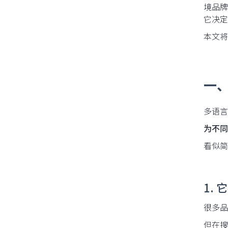
境品牌
它决定
本文将
14 天免费试用
一、
多语言 
为不同
看似简
1.
很多品
但在搜