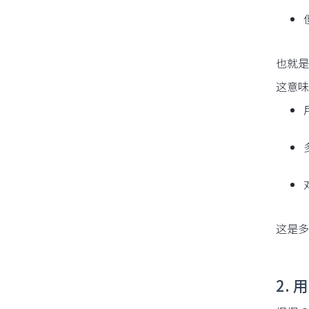
也就是
这意味
这是多
2.