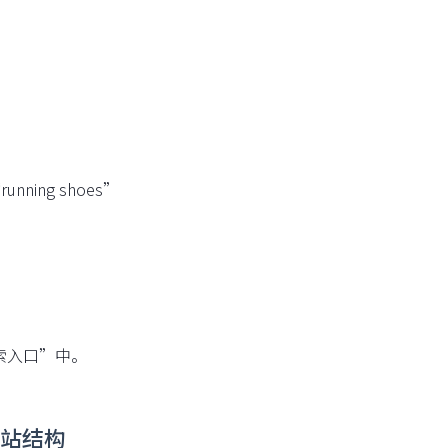
ning shoes”
索入口”中。
网站结构