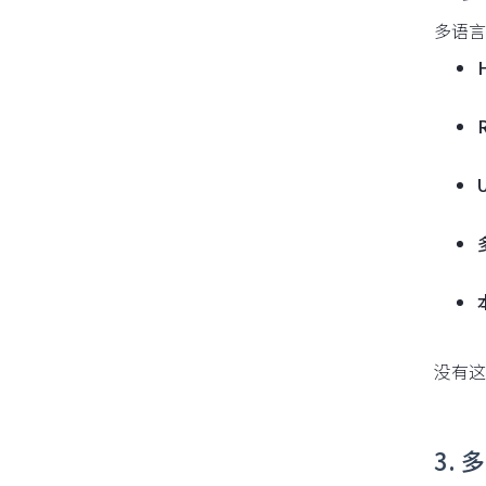
多语言
R
没有这
3. 