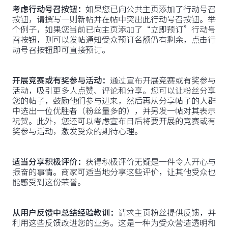
考虑行动号召按钮：
如果您已向公共主页添加了行动号召
按钮，请撰写一则新帖并在帖中突出此行动号召按钮。举
个例子，如果您当前已向主页添加了“立即预订”行动号
召按钮，则可以发帖通知受众预订名额仍有剩余，点击行
动号召按钮即可直接预订。
开展竞赛或有奖参与活动：
通过宣布开展竞赛或有奖参与
活动，吸引更多人点赞、评论和分享。您可以让粉丝分享
您的帖子，鼓励他们参与进来，然后再从分享帖子的人群
中选出一位优胜者（粉丝量多的），并另发一帖对其表示
祝贺。此外，您还可以考虑宣布日后将要开展的竞赛或有
奖参与活动，激发受众的期待心理。
适当分享积极评价：
获得积极评价无疑是一件令人开心与
振奋的事情。商家可适当地分享这些评价，让其他受众也
能感受到这份荣誉。
从用户反馈中总结经验教训：
请求主页粉丝提供反馈，并
利用这些反馈改进您的业务。这是一种为受众营造透明和