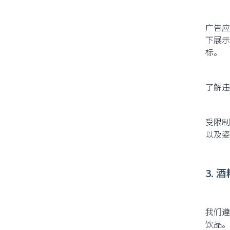
广告应
下展示
标。
了解违
受限制
以及姿
3. 
我们遵
饮品。