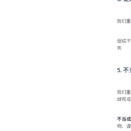
我们重
促成不
务
5. 
我们重
歧视或
不当或
物、谋