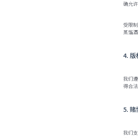
确允许
受限制
蒸馏酒
4. 
我们遵
得合法
5. 
我们支