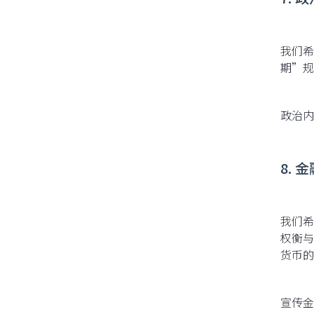
我们希
期”规
政治内
8. 
我们希
权衡与
货币的
宣传金