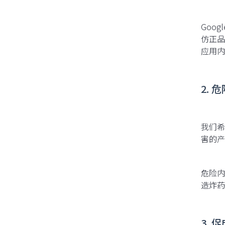
Goo
仿正品
应用内
2.
我们希
害的产
危险内
造炸药
3. 