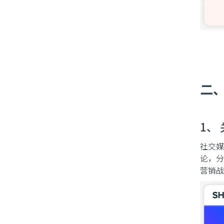
二
1、
社交媒
论，分
营销战