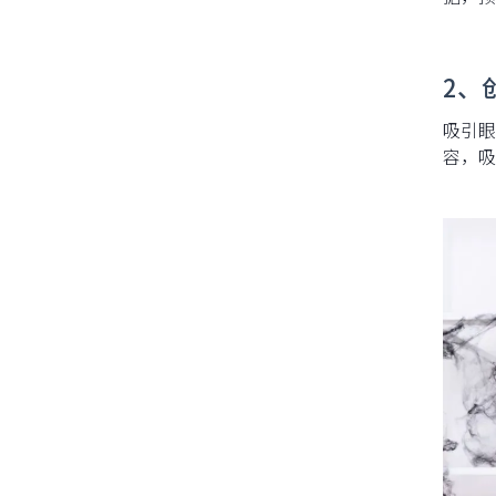
2、
吸引眼
容，吸