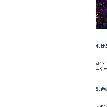
4.比
班什位
一个星
5.
法雅节