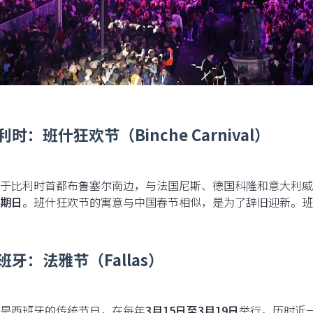
利时：班什狂欢节（Binche Carnival）
于比利时首都布鲁塞尔南边，与法国尼斯、德国科隆和意大利威
期日
。班什狂欢节的寓意与中国春节相似，是为了辞旧迎新。班
西班牙：法雅节（Fallas）
是西班牙的传统节日，在每年
3月15日至3月19日
举行，历时近