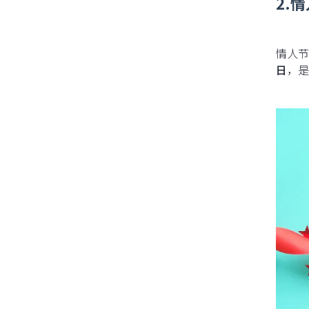
2.情
情人节
日
，是