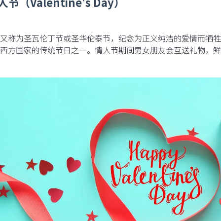
人节（Valentine's Day）
又称为圣瓦伦丁节或圣华伦泰节，纪念为正义纯洁的爱情而牺牲
西方国家的传统节日之一。情人节期间男女朋友会互送礼物，鲜