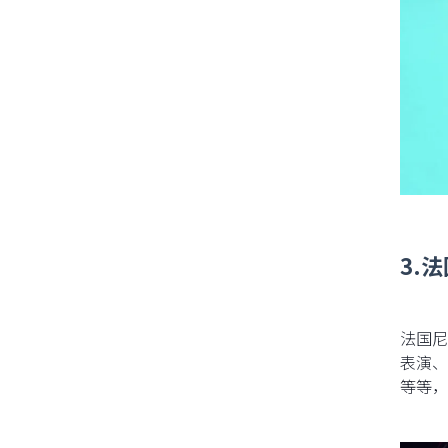
3.法
法国尼
表演、
等等，