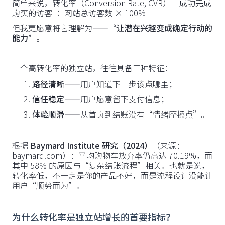
简单来说，转化率（Conversion Rate, CVR） = 成功完成
购买的访客 ÷ 网站总访客数 × 100%
但我更愿意将它理解为——
“让潜在兴趣变成确定行动的
能力”。
一个高转化率的独立站，往往具备三种特征：
路径清晰
——用户知道下一步该点哪里；
信任稳定
——用户愿意留下支付信息；
体验顺滑
——从首页到结账没有“情绪摩擦点”。
根据
Baymard Institute 研究（2024）
（来源：
baymard.com）：平均购物车放弃率仍高达 70.19%，而
其中 58% 的原因与“复杂结账流程”相关。也就是说，
转化率低，不一定是你的产品不好，而是流程设计没能让
用户“顺势而为”。
为什么转化率是独立站增长的首要指标？