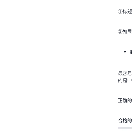
①标题
②如果
最容易
的是中
正确的
合格的s