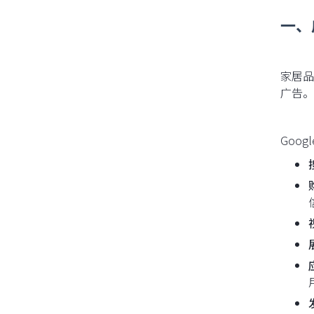
一、
家居品
广告。
Goo