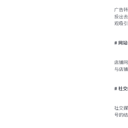
广告转
投出去
观吸引
# 网
店铺网
与店铺
# 社
社交媒
号的结