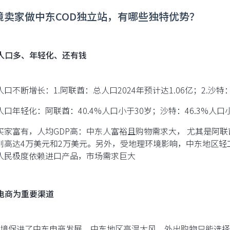
跨境卖家做中东COD独立站，有哪些独特优势？
人口多、年轻化、还有钱
人口不断增长：1.阿联酋：总人口2024年预计达1.06亿；2.沙特：
人口年轻化：阿联酋：40.4%人口小于30岁；沙特：46.3%人口
买家富有，人均GDP高：中东人富裕且购物需求大， 尤其是阿联
别高达4万美元和2万美元。另外，受地理环境影响，中东地区轻
人民极度依赖进口产品，市场需求巨大
电商为重要渠道
境促进了中东电商发展，中东地区高温大风，外出购物只能选择