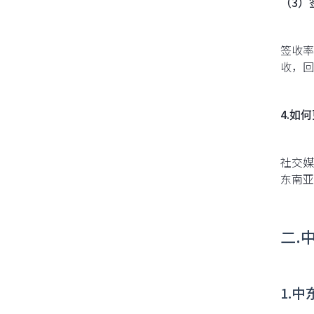
（3）
签收率
收，回
4.如
社交媒
东南亚
二.
1.