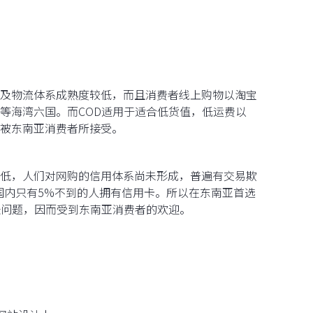
及物流体系成熟度较低，而且消费者线上购物以淘宝
等海湾六国。而COD适用于适合低货值，低运费以
被东南亚消费者所接受。
低，人们对网购的信用体系尚未形成，普遍有交易欺
国内只有5%不到的人拥有信用卡。所以在东南亚首选
任问题，因而受到东南亚消费者的欢迎。