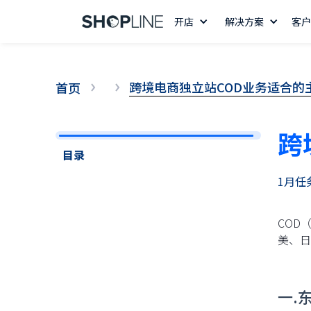
开店
解决方案
客户
跨境电商独立站COD业务适合的
首页
跨
目录
1月任
COD
美、日
14 天免费试用
一.