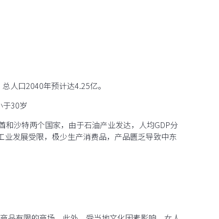
总人口2040年预计达4.25亿。
小于30岁
酋和沙特两个国家，由于石油产业发达，人均GDP分
工业发展受限，极少生产消费品，产品匮乏导致中东
商品有限的商场，此外，受当地文化因素影响，女人