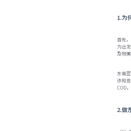
1.
首先，
为出发
及物美
东南亚
诈和息
COD
​​2