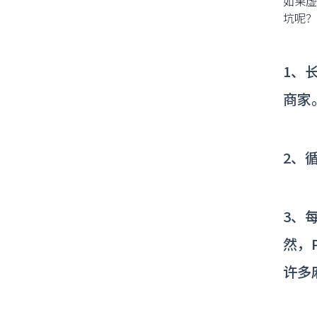
如果虚
坑呢？
1、
商家
2、
3、
然，
许多