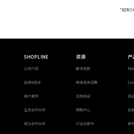
*如有S
SHOPLINE
资源
产
公司介绍
教学视频
网
反馈&投诉
跨境商家招聘
Eas
客户案例
应用商店
商
生态合作伙伴
帮助中心
店
成为合作伙伴
行业白皮书
邮