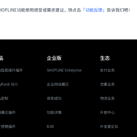
HOPLINE功能使用感受或需求建议，快点击
「功能反馈」
告诉我们吧！
品
企业版
生态
站性能提升插件
SHOPLINE Enterprise
支付业务
yRank SEO
企业网站搬迁
流量业务
品定制
商家成功
物流业务
铺搬迁插件
功能详情
开放中心
件营销插件
B2B
开发者论坛