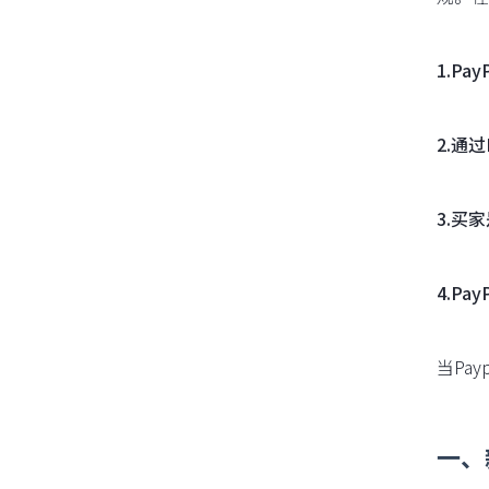
1.P
2.通
3.买
4.P
当Pa
一、