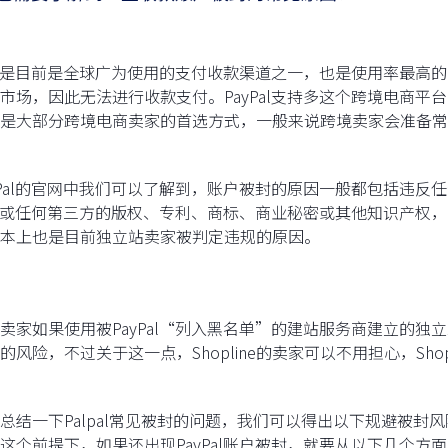
PaI是目前是全球广为使用的支付收款渠道之一，也是使用率最高的
市场，因此无法进行收款支付。PayPal支持多这个跨境电商平台，比如
是大部分跨境电商卖家的首选方式，一般来说跨境卖家会准备常见
yPal的官网中我们可以了解到，账户被封的原因一般都包括违
Pal或任何第三方的版权、专利、商标、商业秘密或其他知识产
本上也是目前独立站卖家被判定违规的原因。
卖家如果使用被PayPal“列入黑名单”的建站服务商建立的独立
的风险，不过关于这一点，Shopline的卖家可以不用担心，Shop
总结一下Palpal常见被封的问题，我们可以得出以下规避被
这个前提下，如果还出现PayPal账户被封，就要从以下几个方