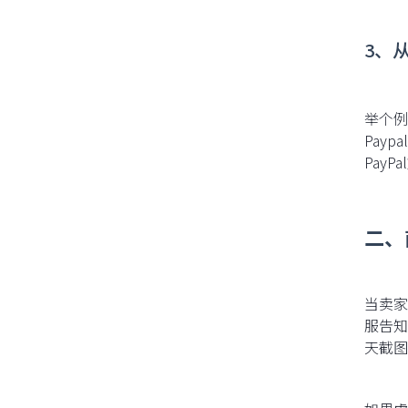
3、
举个例
Pay
Pay
二、
当卖家
服告知
天截图