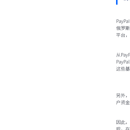
Pay
俄罗斯
平台，
从Pa
Pay
这些基
另外，
户资金
因此，
规。在