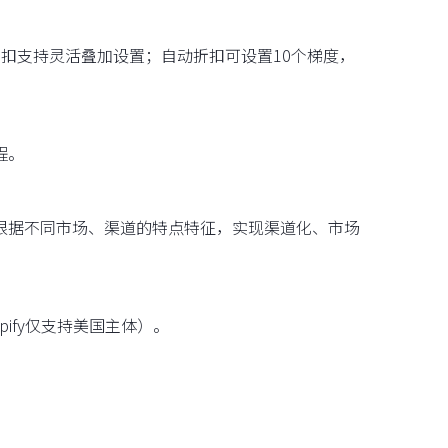
扣支持灵活叠加设置；自动折扣可设置10个梯度，
程。
根据不同市场、渠道的特点特征，实现渠道化、市场
ify仅支持美国主体）。