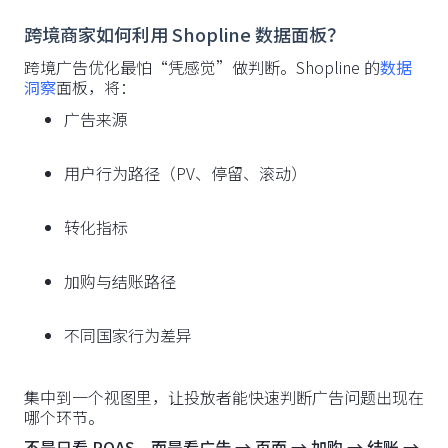
跨境商家如何利用 Shopline 数据面板？
跨境广告优化最怕“凭感觉”做判断。Shopline 的
数据
洞察
面板，将：
广告来源
用户行为路径（PV、停留、滚动）
转化指标
加购与结账路径
不同国家行为差异
集中到一个视图里，让投放者能快速判断广告问题出现在
哪个环节。
不是只看 ROAS，而是看广告 → 页面 → 加购 → 结账 →