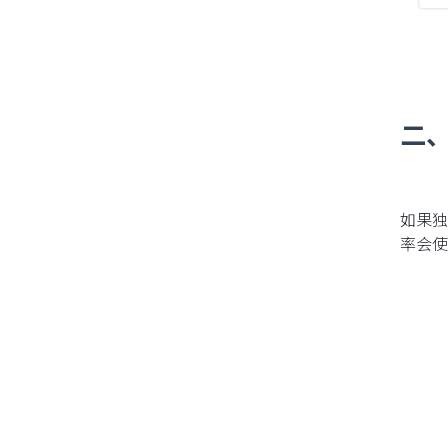
二、
如果独
率会使