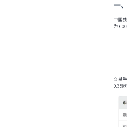
一、
中国独
14 天免费试用
为 60
交易手
0.3