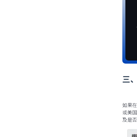
三、
如果在
或美国
及是否