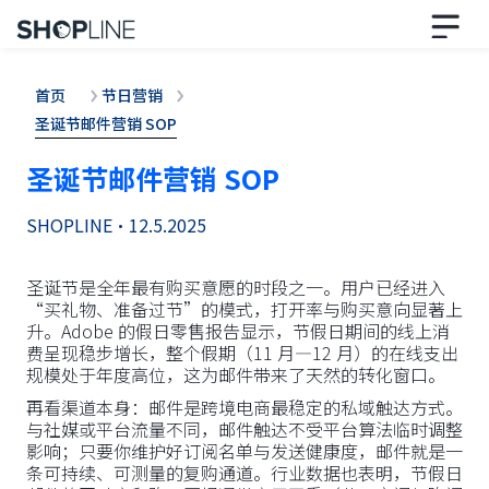
首页
节日营销
圣诞节邮件营销 SOP
圣诞节邮件营销 SOP
SHOPLINE
•
12.5.2025
圣诞节是全年最有购买意愿的时段之一。用户已经进入
“买礼物、准备过节”的模式，打开率与购买意向显著上
升。Adobe 的假日零售报告显示，节假日期间的线上消
费呈现稳步增长，整个假期（11 月—12 月）的在线支出
规模处于年度高位，这为邮件带来了天然的转化窗口。
再看渠道本身：邮件是跨境电商最稳定的私域触达方式。
与社媒或平台流量不同，邮件触达不受平台算法临时调整
影响；只要你维护好订阅名单与发送健康度，邮件就是一
条可持续、可测量的复购通道。行业数据也表明，节假日