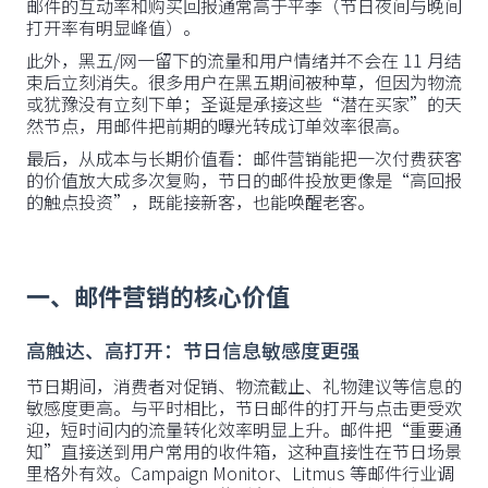
邮件的互动率和购买回报通常高于平季（节日夜间与晚间
打开率有明显峰值）。
此外，黑五/网一留下的流量和用户情绪并不会在 11 月结
束后立刻消失。很多用户在黑五期间被种草，但因为物流
或犹豫没有立刻下单；圣诞是承接这些“潜在买家”的天
然节点，用邮件把前期的曝光转成订单效率很高。
最后，从成本与长期价值看：邮件营销能把一次付费获客
的价值放大成多次复购，节日的邮件投放更像是“高回报
的触点投资”，既能接新客，也能唤醒老客。
一、邮件营销的核心价值
高触达、高打开：节日信息敏感度更强
节日期间，消费者对促销、物流截止、礼物建议等信息的
敏感度更高。与平时相比，节日邮件的打开与点击更受欢
迎，短时间内的流量转化效率明显上升。邮件把“重要通
知”直接送到用户常用的收件箱，这种直接性在节日场景
里格外有效。Campaign Monitor、Litmus 等邮件行业调