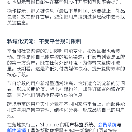
研也显示节假日邮件在某些时段打开率和互动率会提升。
操作提示：把关键信息（最后下单时间、运费截止、礼品
包装）放在邮件首屏，避免把用户拉到过多层级中去寻找
关键信息。
私域化沉淀：不受平台规则限制
平台和社交渠道的规则随时可能变化，投放回报也会波
动。邮件是你自己能掌控的触达渠道，订阅者列表是品牌
的第一方资产，能在任何外部环境下为你带来复购和流
量。长期看，这是降低对付费媒体依赖、提升复购效率的
核心手段。
节日阶段的用户新增量通常较高，恰好适合沉淀新的订阅
者，形成长期价值。相比社媒粉丝，邮件订阅者的留存更
高，因为他们明确授权接收你的信息。
跨境电商的用户天生分散在不同国家与平台上，而邮件能
把这些用户集中管理、结构化分类，形成品牌自己的用户
池。
在落地执行上，Shopline 的
用户标签系统、
会员系统
与
邮件营销
工具
能帮助你把黑五/网一新增的订阅者按来