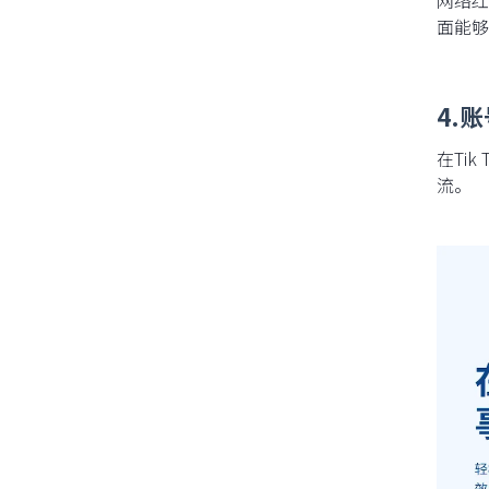
网络红
面能够
4.
在Ti
流。