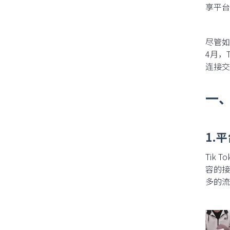
享平台
尽管如
4月，
连接交
一、
1.
Tik
容的接
多的流