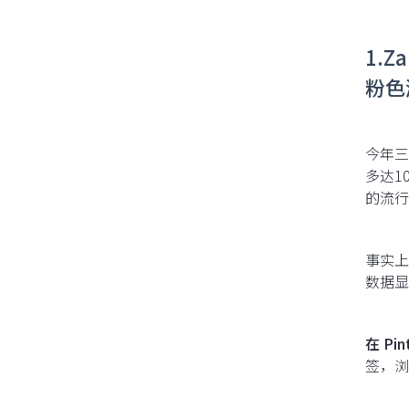
1.Z
粉色
今年三
多达1
的流行
事实上
数据显
在 Pi
签，浏览