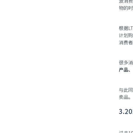
波消费
物的时
根据L
计划购
消费者
很多消
产品、
与此同
卖品。
3.
过去1