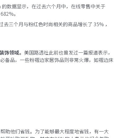
rna 的数据显示，在过去六个月中，在线零售中关于
682%。
相比，过去三个月与粉红色时尚相关的商品增长了 35% ，
居装饰领域。
美国路透社此前也曾发过一篇报道表示，
家居的必备品，一些粉褶边家居饰品则非常火爆，如褶边床
以帮助他们省钱。为了能够最大程度地省钱，有一大