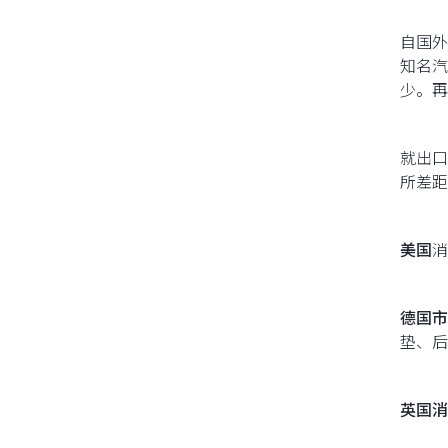
自国外
知名汽
少。再
就出口
所差距
美国
消
德国市
垫、后
英国消