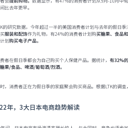
者会
提前购物。
数据显示，有47%的消费者计划从9月-10月
间比去年更早。
TK的研究数据，今年超过一半的美国消费者计划与去年的假日季
买
服装和配饰
作为礼物，有24%的消费者计划购
买糖果、食品
计划
购买电子产品。
费者在假日季都会为自己购买个人保健产品。据统计，
有32%
糖果/食品、啤酒/葡萄酒/烈酒。
时，消费者正在为假日季的家庭聚会购买商品。根据LTK的调查
2022年，3大日本电商趋势解读
0年间，日本电商市场渗透率增长惊人，与此同时，竞争也逐步