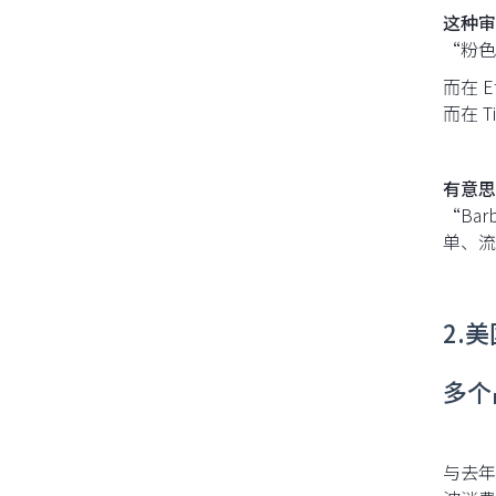
这种审
“粉色
而在 
而在 
有意思
“Ba
单、流
2.
多个
与去年