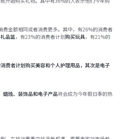
中旬就开始购买礼物。其中有36%的人表示他们今年购
消费金额相同或者消费更多。其中，有26%的消费者
和礼品篮
，有23%的消费者计划
购买玩具
，有21%的
的消费者计划购买美容和个人护理用品，其次是电子
，
蜡烛、装饰品和电子产品
将会成为今年假日季的热
加剧。在挑战重重中找寻新机遇，需要卖家对市场趋