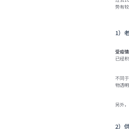
势有较
1）
受疫情
已经积
不同于
物透明
另外，
2）