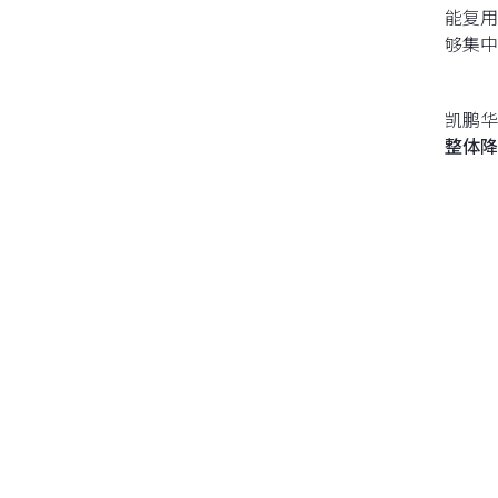
能复用
够集中
凯鹏华
整体降