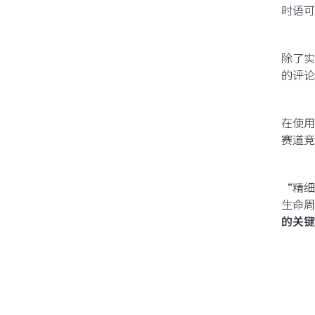
时语可
除了实
的评论
在使用
赛道竞
“精细
生命周
的关键