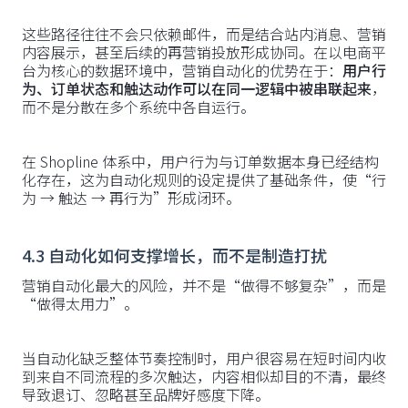
这些路径往往不会只依赖邮件，而是结合站内消息、营销
内容展示，甚至后续的再营销投放形成协同。在以电商平
台为核心的数据环境中，营销自动化的优势在于：
用户行
为、订单状态和触达动作可以在同一逻辑中被串联起来
，
而不是分散在多个系统中各自运行。
在 Shopline 体系中，用户行为与订单数据本身已经结构
化存在，这为自动化规则的设定提供了基础条件，使“行
为 → 触达 → 再行为”形成闭环。
4.3 自动化如何支撑增长，而不是制造打扰
营销自动化最大的风险，并不是“做得不够复杂”，而是
“做得太用力”。
当自动化缺乏整体节奏控制时，用户很容易在短时间内收
到来自不同流程的多次触达，内容相似却目的不清，最终
导致退订、忽略甚至品牌好感度下降。