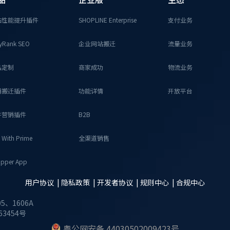
站性能提升插件
SHOPLINE Enterprise
支付业务
yRank SEO
企业网站搬迁
流量业务
品定制
商家成功
物流业务
铺搬迁插件
功能详情
开放平台
件营销插件
B2B
 With Prime
全渠道销售
pper App
用户协议 |
隐私政策 |
开发者协议 |
规则中心 |
合规中心
、1606A
3454号
粤公网安备 44030502009423号