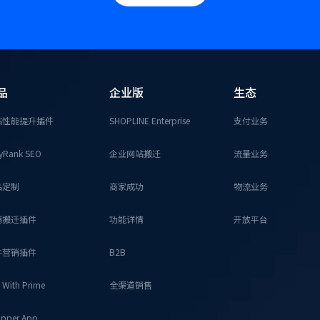
品
企业版
生态
站性能提升插件
SHOPLINE Enterprise
支付业务
yRank SEO
企业网站搬迁
流量业务
品定制
商家成功
物流业务
铺搬迁插件
功能详情
开放平台
件营销插件
B2B
 With Prime
全渠道销售
pper App